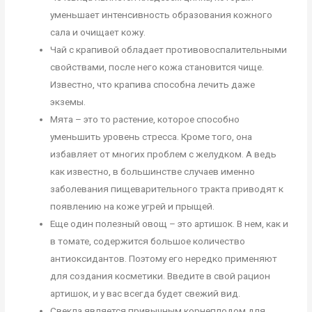
уменьшает интенсивность образования кожного
сала и очищает кожу.
Чай с крапивой обладает противовоспалительными
свойствами, после него кожа становится чище.
Известно, что крапива способна лечить даже
экземы.
Мята – это то растение, которое способно
уменьшить уровень стресса. Кроме того, она
избавляет от многих проблем с желудком. А ведь
как известно, в большинстве случаев именно
заболевания пищеварительного тракта приводят к
появлению на коже угрей и прыщей.
Еще один полезный овощ – это артишок. В нем, как и
в томате, содержится большое количество
антиоксидантов. Поэтому его нередко применяют
для создания косметики. Введите в свой рацион
артишок, и у вас всегда будет свежий вид.
Свекла является привычным корнеплодом для