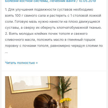
Болезни костной системы
,
Лечебник ванги
/
10.05.2019
1. Для улучшения подвижности суставов необходимо
взять 100 г свиного сала и растереть с 1 столовой ложкой
соли. Готовую мазь нужно нанести на плохо движущиеся
суставы, а сверху их обернуть хлопчатобумажной тканью.
2. Взять молодых клейких почек тополя и свежего
сливочного масла, положить масло в глиняный горшок
поровну с почками тополя, равномерно чередуя слоями по
…
Народные
Читать полностью »
средства
от
болезни
суставов