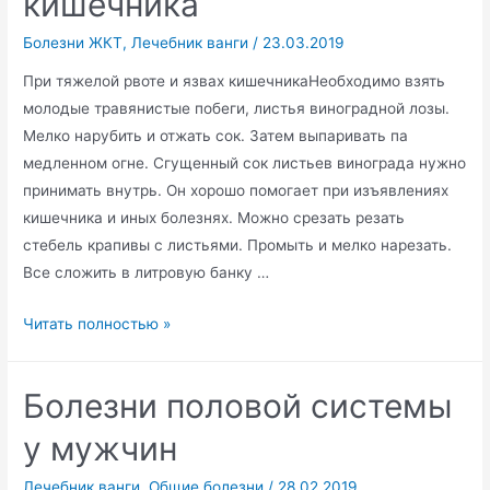
кишечника
Болезни ЖКТ
,
Лечебник ванги
/
23.03.2019
При тяжелой рвоте и язвах кишечникаНеобходимо взять
молодые травянистые побеги, листья виноградной лозы.
Мелко нарубить и отжать сок. Затем выпаривать па
медленном огне. Сгущенный сок листьев винограда нужно
принимать внутрь. Он хорошо помогает при изъявлениях
кишечника и иных болезнях. Можно срезать резать
стебель крапивы с листьями. Промыть и мелко нарезать.
Все сложить в литровую банку …
При
Читать полностью »
тяжелой
рвоте
Болезни половой системы
и
язвах
у мужчин
кишечника
Лечебник ванги
,
Общие болезни
/
28.02.2019