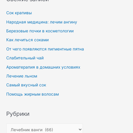
c
h
Сок крапивы
f
Народная медицина: лечим ангину
o
Березовые почки в косметологии
r
Как лечиться соками
:
От чего появляются пигментные пятна
Слабительный чай
Ароматерапия в домашних условиях
Лечение льном
Самый вкусный сок
Помощь жирным волосам
Рубрики
Р