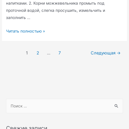
напитками. 2. Корни можжевельника промыть под
проточной водой, слегка просушить, измельчить и
заполнить …
Народные
Читать полностью »
методы
лечения
Навигация
ревматизма
1
2
…
7
Следующая
→
по
записям
S
e
a
r
Свежие записи