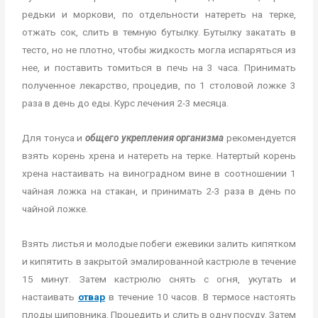
редьки и моркови, по отдельности натереть на терке,
отжать сок, слить в темную бутылку. Бутылку закатать в
тесто, но не плотно, чтобы жидкость могла испаряться из
нее, и поставить томиться в печь на 3 часа. Принимать
полученное лекарство, процедив, по 1 столовой ложке 3
раза в день до еды. Курс лечения 2-3 месяца.
Для тонуса и
общего укрепления организма
рекомендуется
взять корень хрена и натереть на терке. Натертый корень
хрена настаивать на виноградном вине в соотношении 1
чайная ложка на стакан, и принимать 2-3 раза в день по
чайной ложке.
Взять листья и молодые побеги ежевики залить кипятком
и кипятить в закрытой эмалированной кастрюле в течение
15 минут. Затем кастрюлю снять с огня, укутать и
настаивать
отвар
в течение 10 часов. В термосе настоять
плоды шиповника. Процедить и слить в одну посуду. Затем