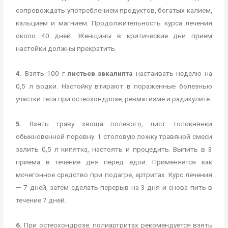
сопровождать употреблением продуктов, богатых калием,
кальцием и магнием. Продолжительность курса лечения
около 40 дней. Женщины в критические дни прием
настойки должны прекратить.
4.
Взять 100 г
листьев эвкалипта
настаивать неделю на
0,5 л водки. Настойку втирают в пораженные болезнью
участки тела при остеохондрозе, ревматизме и радикулите.
5.
Взять траву хвоща полевого, лист толокнянки
обыкновенной поровну. 1 столовую ложку травяной смеси
залить 0,5 л кипятка, настоять и процедить. Выпить в 3
приема в течение дня перед едой. Применяется как
мочегонное средство при подагре, артритах. Курс лечения
— 7 дней, затем сделать перерыв на 3 дня и снова пить в
течение 7 дней.
6.
При остеохондрозе, полиартритах рекомендуется взять