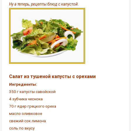
Ну а теперь, рецепты блюд с капустой.
Салат из тушеной капусты с орехами
Ингредиенты:
350 г капусты савойской
4 зубчика чеснока
70 г ядер грецкого ореха
масло оливковое
свежий сок лимона
соль по вкусу