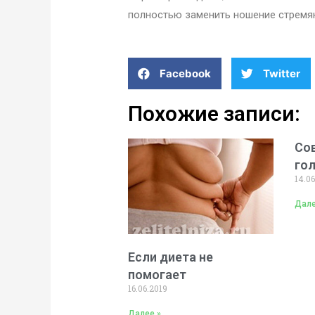
полностью заменить ношение стремя
Facebook
Twitter
Похожие записи:
Со
го
14.06
Дале
Если диета не
помогает
16.06.2019
Далее »