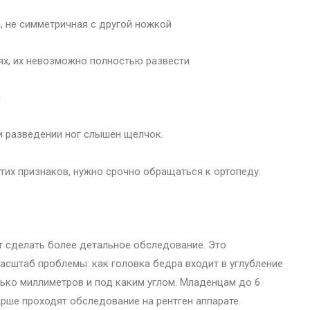
а, не симметричная с другой ножкой
нях, их невозможно полностью развести
ы
ри разведении ног слышен щелчок.
этих признаков, нужно срочно обращаться к ортопеду.
т сделать более детальное обследование. Это
асштаб проблемы: как головка бедра входит в углубление
олько миллиметров и под каким углом. Младенцам до 6
рше проходят обследование на рентген аппарате.