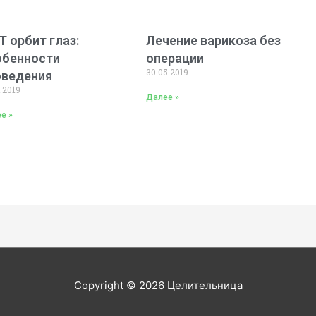
 орбит глаз:
Лечение варикоза без
обенности
операции
30.05.2019
оведения
.2019
Далее »
е »
Copyright © 2026
Целительница