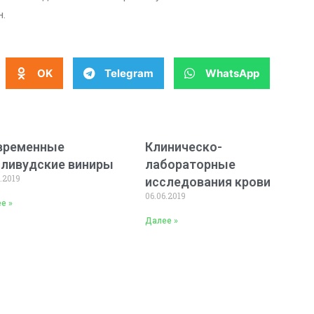
н.
OK
Telegram
WhatsApp
временные
Клиническо-
лливудские виниры
лабораторные
.2019
исследования крови
06.06.2019
е »
Далее »