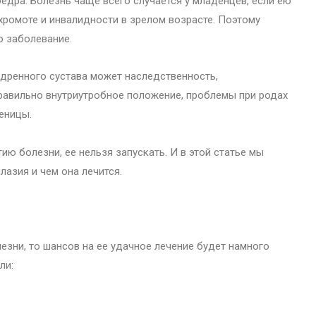
едра. Болезнь чаще всего случается у младенцев, если ею
 хромоте и инвалидности в зрелом возрасте. Поэтому
о заболевание.
дренного сустава может наследственность,
равильно внутриутробное положение, проблемы при родах
еницы.
ию болезни, ее нельзя запускать. И в этой статье мы
лазия и чем она лечится.
езни, то шансов на ее удачное лечение будет намного
ли: