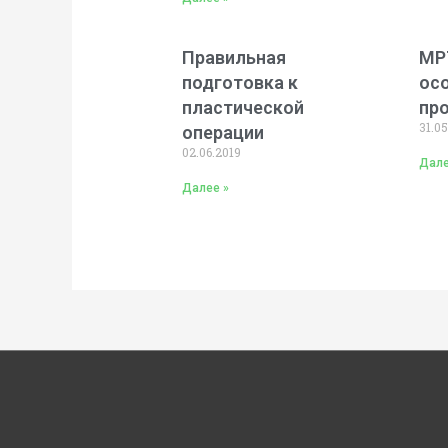
Правильная
МРТ
подготовка к
ос
пластической
пр
31.05
операции
02.06.2019
Дале
Далее »