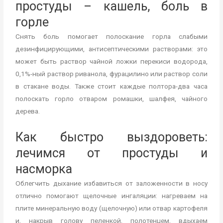
простуды – кашель, боль в
горле
Снять боль помогает полоскание горла слабыми
дезинфицирующими, антисептическими растворами: это
может быть раствор чайной ложки перекиси водорода,
0,1%-ный раствор риванола, фурацилино или раствор соли
в стакане воды. Также стоит каждые полтора-два часа
полоскать горло отваром ромашки, шалфея, чайного
дерева.
Как быстро выздороветь:
лечимся от простуды и
насморка
Облегчить дыхание избавиться от заложенности в носу
отлично помогают щелочные ингаляции: нагреваем на
плите минеральную воду (щелочную) или отвар картофеля
и, накрыв голову пеленкой, полотенцем, вдыхаем