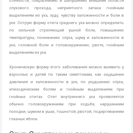
отёчности, покраснению и шелушению внешней области
слухового прохода, неприятного запаха гнойным
выделениям из уха, зуду, чувству заложенности и боли в
ухе. Острую форму отита среднего уха можно определить
по сильной стреляющей ушной боли, повышению
температуры, понижению слуха, шуму и заложенности в
ухе, головной боли и головокружению, рвоте, гнойным
выделениям из уха.
Хроническую форму этого заболевания можно выявить у
взрослых и детей по таким симптомам, как ощущение
давления и заложенности в ухе, по ухудшению слуха,
эпизодическим болям и гнойным выделениям при
гнойных отитах. Отит внутреннего уха проявляется
обычно головокружением при ходьбе, нарушением
походки, шумом в ушах, тошнотой, рвотой, подергиванием
глазных яблок.