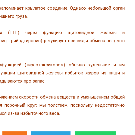
напоминает крылатое создание. Однако небольшой орган
ишнего груза.
иза
(ТТГ) через функцию щитовидной железы и
ин, трийодтиронин) регулирует все виды обмена веществ
функцией (тиреотоксикозом) обычно худенькие и им
функции щитовидной железы избыток жиров из пищи и
адываются про запас.
нижением скорости обмена веществ и уменьшением общей
ся порочный круг: мы толстеем, поскольку недостаточно
ся из-за избыточного веса.