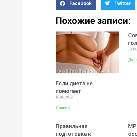
Facebook
Twitter
Похожие записи:
Со
го
14.06
Дале
Если диета не
помогает
16.06.2019
Далее »
Правильная
МРТ
подготовка к
ос