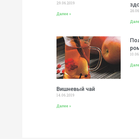
29.06.2019
зд
26.06
Далее »
Дале
По
ро
10.06
Дале
Вишневый чай
14.06.2019
Далее »