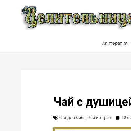
Апитерапия
Чай с душице
Чай для бани
,
Чай из трав
10 с