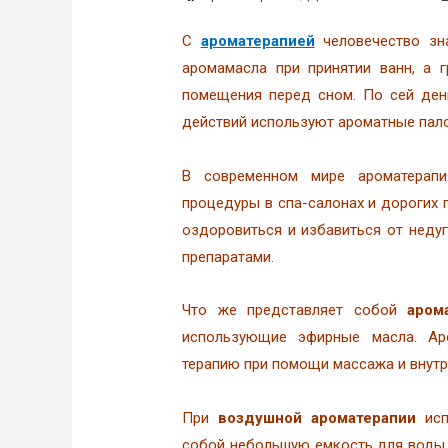
С
ароматерапией
человечество зн
аромамасла при принятии ванн, а 
помещения перед сном. По сей ден
действий используют ароматные пало
В современном мире ароматерапи
процедуры в спа-салонах и дорогих 
оздоровиться и избавиться от недуг
препаратами.
Что же представляет собой
аром
использующие эфирные масла. Ар
терапию при помощи массажа и внутр
При
воздушной ароматерапии
исп
собой небольшую емкость для воды с