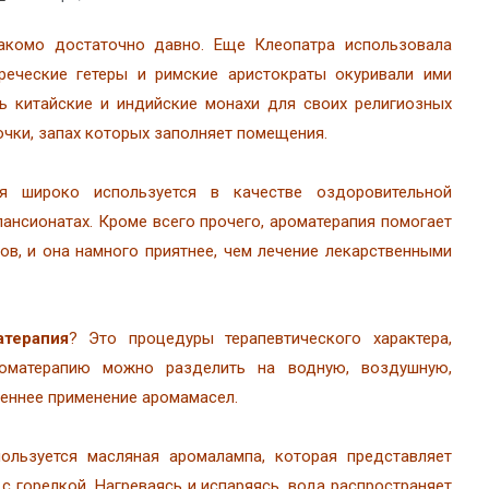
акомо достаточно давно. Еще Клеопатра использовала
греческие гетеры и римские аристократы окуривали ими
ь китайские и индийские монахи для своих религиозных
чки, запах которых заполняет помещения.
я широко используется в качестве оздоровительной
пансионатах. Кроме всего прочего, ароматерапия помогает
ов, и она намного приятнее, чем лечение лекарственными
атерапия
? Это процедуры терапевтического характера,
оматерапию можно разделить на водную, воздушную,
еннее применение аромамасел.
ользуется масляная аромалампа, которая представляет
 горелкой. Нагреваясь и испаряясь, вода распространяет