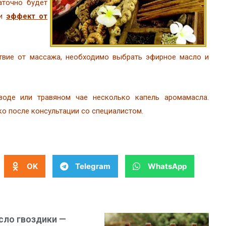
аточно будет
 и
эффект от
твие от массажа, необходимо выбрать эфирное масло и
воде или травяном чае несколько капель аромамасла.
о после консультации со специалистом.
OK
Telegram
WhatsApp
сло гвоздики —