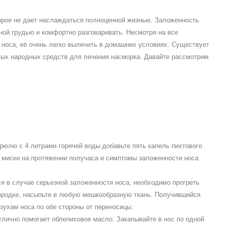
орое не дает наслаждаться полноценной жизнью. Заложенность
ой грудью и комфортно разговаривать. Несмотря на все
 носа, её очень легко вылечить в домашних условиях. Существует
тых народных средств для лечения насморка. Давайте рассмотрим
рюлю с 4 литрами горячей воды добавьте пять капель пихтового
 миски на протяжении получаса и симптомы заложенности носа
ся в случае серьезной заложенности носа, необходимо прогреть
вородке, насыпьте в любую мешкообразную ткань. Получившийся
зухам носа по обе стороны от переносицы.
тлично помогает облепиховое масло. Закапывайте в нос по одной