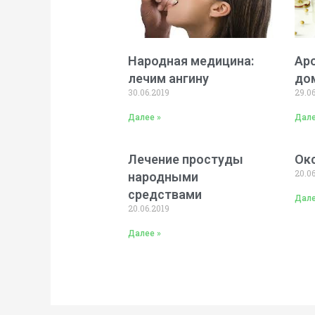
Народная медицина:
Ар
лечим ангину
до
30.06.2019
29.0
Далее »
Дале
Лечение простуды
Ок
20.0
народными
средствами
Дале
20.06.2019
Далее »