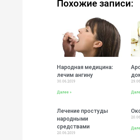
Похожие записи:
Народная медицина:
Ар
лечим ангину
до
30.06.2019
29.0
Далее »
Дале
Лечение простуды
Ок
20.0
народными
средствами
Дале
20.06.2019