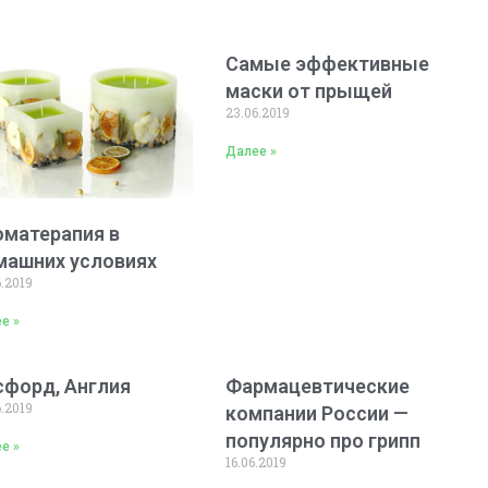
Самые эффективные
маски от прыщей
23.06.2019
Далее »
оматерапия в
машних условиях
6.2019
е »
сфорд, Англия
Фармацевтические
6.2019
компании России —
популярно про грипп
е »
16.06.2019