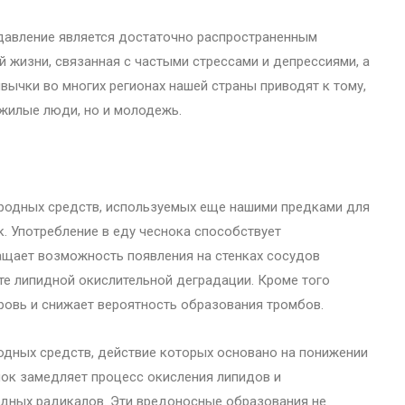
давление является достаточно распространенным
 жизни, связанная с частыми стрессами и депрессиями, а
вычки во многих регионах нашей страны приводят к тому,
ожилые люди, но и молодежь.
ародных средств, используемых еще нашими предками для
ок. Употребление в еду чеснока способствует
ащает возможность появления на стенках сосудов
те липидной окислительной деградации. Кроме того
овь и снижает вероятность образования тромбов.
родных средств, действие которых основано на понижении
нок замедляет процесс окисления липидов и
дных радикалов. Эти вредоносные образования не