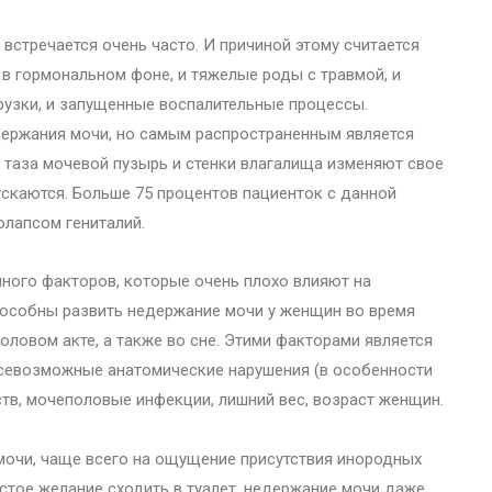
встречается очень часто. И причиной этому считается
 в гормональном фоне, и тяжелые роды с травмой, и
узки, и запущенные воспалительные процессы.
держания мочи, но самым распространенным является
 таза мочевой пузырь и стенки влагалища изменяют свое
скаются. Больше 75 процентов пациенток с данной
лапсом гениталий.
много факторов, которые очень плохо влияют на
пособны развить недержание мочи у женщин во время
половом акте, а также во сне. Этими факторами является
всевозможные анатомические нарушения (в особенности
ств, мочеполовые инфекции, лишний вес, возраст женщин.
мочи, чаще всего на ощущение присутствия инородных
стое желание сходить в туалет, недержание мочи даже