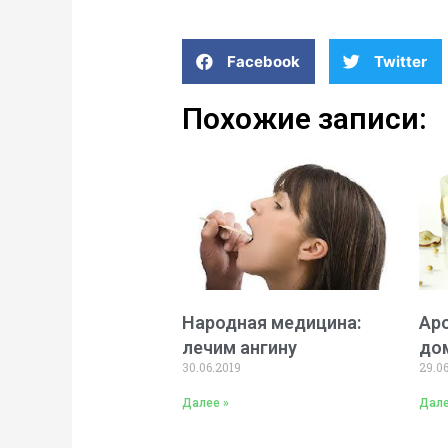
Facebook
Twitter
Похожие записи:
Народная медицина:
Ар
лечим ангину
до
30.06.2019
29.0
Далее »
Дале