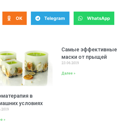
OK
Telegram
WhatsApp
Самые эффективные
маски от прыщей
23.06.2019
Далее »
оматерапия в
машних условиях
6.2019
е »