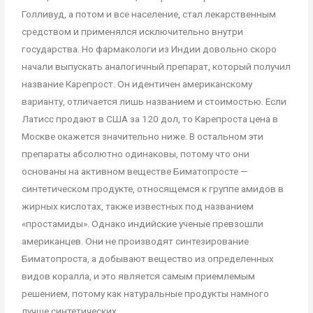
Голливуд, а потом и все население, стал лекарственным
средством и применялся исключительно внутри
государства. Но фармакологи из Индии довольно скоро
начали выпускать аналогичный препарат, который получил
название Карепрост. Он идентичен американскому
варианту, отличается лишь названием и стоимостью. Если
Латисс продают в США за 120 дол, то Карепроста цена в
Москве окажется значительно ниже. В остальном эти
препараты абсолютно одинаковы, потому что они
основаны на активном веществе Биматопросте —
синтетическом продукте, относящемся к группе амидов в
жирных кислотах, также известных под названием
«простамиды». Однако индийские ученые превзошли
американцев. Они не производят синтезирование
Биматопроста, а добывают вещество из определенных
видов коралла, и это является самым приемлемым
решением, потому как натуральные продукты намного
лучше синтетических.