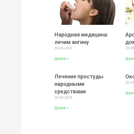
Народная медицина:
Ар
лечим ангину
до
30.06.2019
29.0
Далее »
Дале
Лечение простуды
Ок
20.0
народными
средствами
Дале
20.06.2019
Далее »