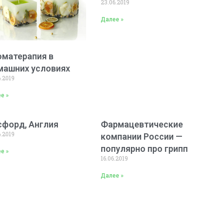
23.06.2019
Далее »
оматерапия в
машних условиях
6.2019
е »
сфорд, Англия
Фармацевтические
6.2019
компании России —
популярно про грипп
е »
16.06.2019
Далее »