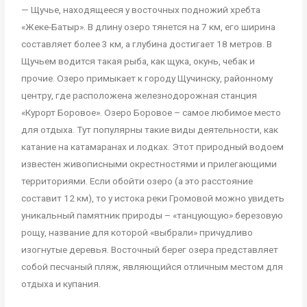
— Щучье, находящееся у восточных подножий хребта
«Жеке-Батыр». В длину озеро тянется на 7 км, его ширина
составляет более 3 км, а глубина достигает 18 метров. В
Щучьем водится такая рыба, как щука, окунь, чебак и
прочие. Озеро примыкает к городу Щучинску, районному
центру, где расположена железнодорожная станция
«Курорт Боровое». Озеро Боровое – самое любимое место
для отдыха. Тут популярны такие виды деятельности, как
катание на катамаранах и лодках. Этот природный водоем
известен живописными окрестностями и прилегающими
территориями. Если обойти озеро (а это расстояние
составит 12 км), то у истока реки Громовой можно увидеть
уникальный памятник природы – «танцующую» березовую
рощу, название для которой «выбрали» причудливо
изогнутые деревья. Восточный берег озера представляет
собой песчаный пляж, являющийся отличным местом для
отдыха и купания.