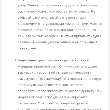
улицу. Свежести лицу можно придать с помощью
румян персикового или розоватого оттенков. Не
забывайте и о теле, питайте его лосьонами,
бальзамами с натуральными компонентами. Мыться
слишком часто не так полезно для здоровья, как
принято считать сегодня. Не стоит принимать душ с
различными пенящимися гелями и мылом чаще 1
раза в день.
Бархатные руки
. Визитной карточкой любой
женщины являются руки. Они нуждаются в уходе,
так как руки говорят об отношении человека к
самому себе. Не рекомендуется покрывать ногтевую
пластину лаком ярких оттенков. Отдайте
предпочтение персиковому или розовому цвету. При
уборке или мытье посуды не пренебрегайте
перчатками. Это позволит защитить руки от
воздействия химических моющих средств и не даст