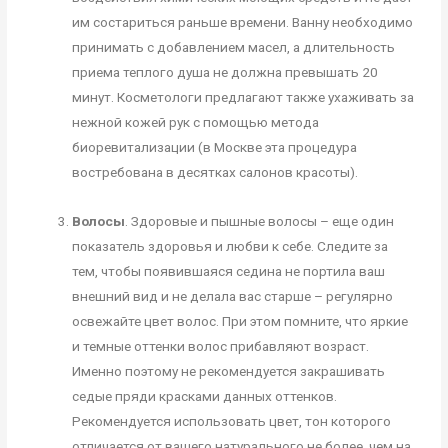
им состариться раньше времени. Ванну необходимо
принимать с добавлением масел, а длительность
приема теплого душа не должна превышать 20
минут. Косметологи предлагают также ухаживать за
нежной кожей рук с помощью метода
биоревитализации (в Москве эта процедура
востребована в десятках салонов красоты).
Волосы
. Здоровые и пышные волосы – еще один
показатель здоровья и любви к себе. Следите за
тем, чтобы появившаяся седина не портила ваш
внешний вид и не делала вас старше – регулярно
освежайте цвет волос. При этом помните, что яркие
и темные оттенки волос прибавляют возраст.
Именно поэтому не рекомендуется закрашивать
седые пряди красками данных оттенков.
Рекомендуется использовать цвет, тон которого
отличается от вашего натурального не более, чем на