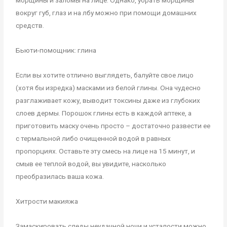
морщины и заломы на лице. Однако, убрать морщины
вокруг губ, глаз и на лбу можно при помощи домашних
средств.
Бьюти-помощник: глина
Если вы хотите отлично выглядеть, балуйте свое лицо
(хотя бы изредка) масками из белой глины. Она чудесно
разглаживает кожу, выводит токсины даже из глубоких
слоев дермы. Порошок глины есть в каждой аптеке, а
приготовить маску очень просто – достаточно развести ее
с термальной либо очищенной водой в равных
пропорциях. Оставьте эту смесь на лице на 15 минут, и
смыв ее теплой водой, вы увидите, насколько
преобразилась ваша кожа.
Хитрости макияжа
Замаскировать следы неудачной ночи и усталости можно