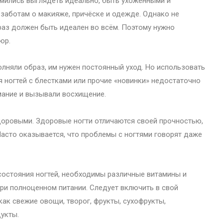
мились выглядеть идеально, быть ухоженными и
заботам о макияже, причёске и одежде. Однако не
раз должен быть идеален во всём. Поэтому нужно
юр.
олняли образ, им нужен постоянный уход. Но использовать
 ногтей с блестками или прочие «новинки» недостаточно
имание и вызывали восхищение.
доровыми. Здоровые ногти отличаются своей прочностью,
Часто оказывается, что проблемы с ногтями говорят даже
.
состояния ногтей, необходимы различные витамины и
ри полноценном питании. Следует включить в свой
ак свежие овощи, творог, фрукты, сухофрукты,
укты.