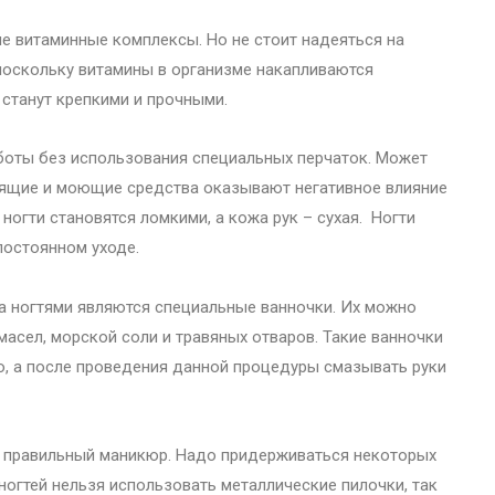
е витаминные комплексы. Но не стоит надеяться на
поскольку витамины в организме накапливаются
 станут крепкими и прочными.
боты без использования специальных перчаток. Может
тящие и моющие средства оказывают негативное влияние
о ногти становятся ломкими, а кожа рук – сухая. Ногти
постоянном уходе.
а ногтями являются специальные ванночки. Их можно
асел, морской соли и травяных отваров. Такие ванночки
ю, а после проведения данной процедуры смазывать руки
 и правильный маникюр. Надо придерживаться некоторых
 ногтей нельзя использовать металлические пилочки, так