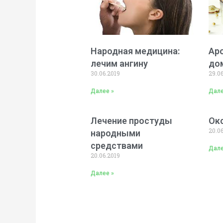
Народная медицина:
Ар
лечим ангину
до
30.06.2019
29.0
Далее »
Дале
Лечение простуды
Ок
20.0
народными
средствами
Дале
20.06.2019
Далее »