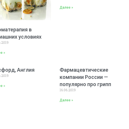
Далее »
оматерапия в
машних условиях
6.2019
е »
сфорд, Англия
Фармацевтические
6.2019
компании России —
популярно про грипп
е »
16.06.2019
Далее »