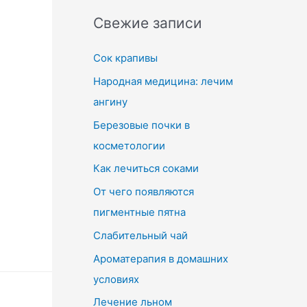
r
Свежие записи
c
Сок крапивы
h
f
Народная медицина: лечим
o
ангину
r
Березовые почки в
:
косметологии
Как лечиться соками
От чего появляются
пигментные пятна
Слабительный чай
Ароматерапия в домашних
условиях
Лечение льном