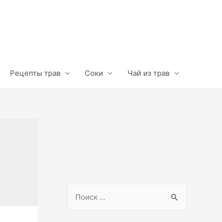
Рецепты трав
Соки
Чай из трав
S
e
a