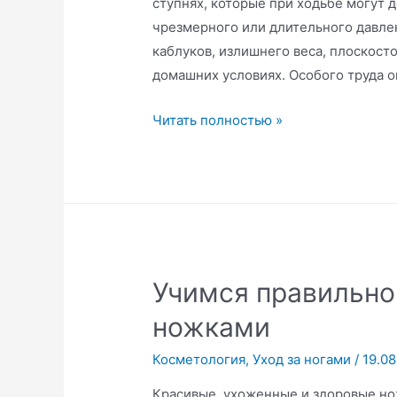
ступнях, которые при ходьбе могут 
чрезмерного или длительного давлен
каблуков, излишнего веса, плоскосто
домашних условиях. Особого труда о
Натоптыши
Читать полностью »
и
перхоть
—
частые
женские
проблемы
Учимся правильно
ножками
Косметология
,
Уход за ногами
/
19.08
Красивые, ухоженные и здоровые но