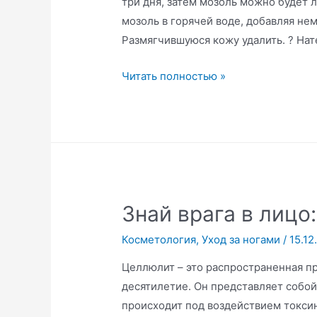
три дня, затем мозоль можно будет л
мозоль в горячей воде, добавляя не
Размягчившуюся кожу удалить. ? На
Как
Читать полностью »
избавиться
от
мозолей
Знай врага в лицо
Косметология
,
Уход за ногами
/
15.12
Целлюлит – это распространенная п
десятилетие. Он представляет собо
происходит под воздействием токси