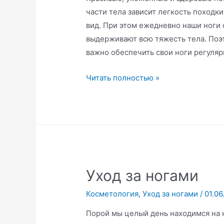
части тела зависит легкость походк
вид. При этом ежедневно наши ноги 
выдерживают всю тяжесть тела. Поэ
важно обеспечить свои ноги регуля
Учимся
Читать полностью »
правильно
ухаживать
за
своими
ножками
Уход за ногами
Косметология
,
Уход за ногами
/
01.06
Порой мы целый день находимся на н