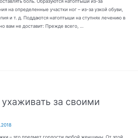
доставлять боль. Образуются натоптыши из-за
ия на определенные участки ног – из-за узкой обуви,
пия и т. д. Поддаются натоптыши на ступнях лечению в
но вам не доставит: Прежде всего, …
 ухаживать за своими
.2018
жки – это предмет гордости любой женщины. От этой