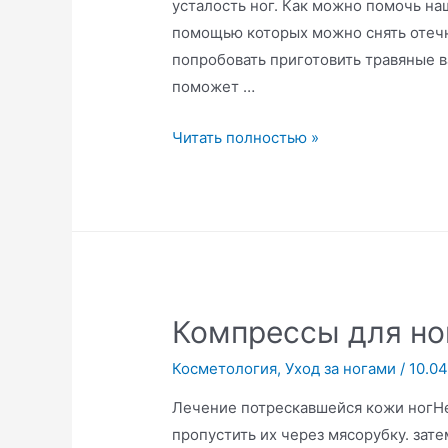
усталость ног. Как можно помочь н
помощью которых можно снять отечн
попробовать приготовить травяные ва
поможет …
Уход
Читать полностью »
за
ногами
Компрессы для но
Косметология
,
Уход за ногами
/
10.04
Лечение потрескавшейся кожи ногНе
пропустить их через мясорубку. зат