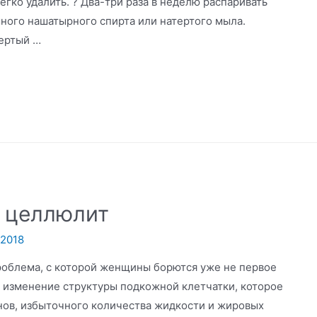
егко удалить. ? Два-три раза в неделю распаривать
много нашатырного спирта или натертого мыла.
тертый …
: целлюлит
.2018
роблема, с которой женщины борются уже не первое
й изменение структуры подкожной клетчатки, которое
нов, избыточного количества жидкости и жировых