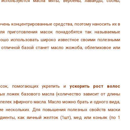
используются масла мяты, вербены, лаванды, сосны,
очень концентрированные средства, поэтому наносить их в
ля приготовления масок понадобятся так называемые
орошо использовать широко известное своими полезными
 отличной базой станет масло жожоба, облепиховое или
масок, помогающих укрепить и
ускорить рост волос
ых ложек базового масла (количество зависит от длины
капелек эфирного масла. Масло можно брать и одного вида,
ие нескольких. Для повышения полезных свойств маски
диенты, как яичный желток (1шт), мед или коньяк (по 1