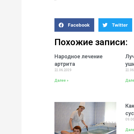
^
Facebook
Twitter
Похожие записи:
Народное лечение
Лу
артрита
уш
21.06.2019
21.06
Далее »
Дале
Как
сус
09.0
Дале