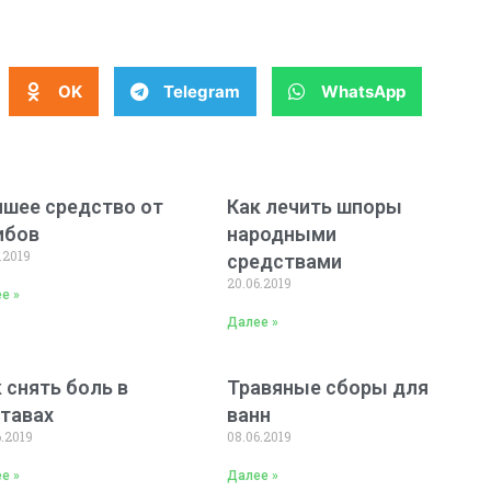
OK
Telegram
WhatsApp
чшее средство от
Как лечить шпоры
ибов
народными
.2019
средствами
20.06.2019
е »
Далее »
 снять боль в
Травяные сборы для
тавах
ванн
6.2019
08.06.2019
е »
Далее »