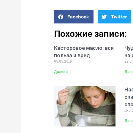
Facebook
Twitter
Похожие записи:
Касторовое масло: вся
Чу
польза и вред
на 
05.05.2019
29.0
Далее »
Дале
Нас
спи
сп
16.04
Дале