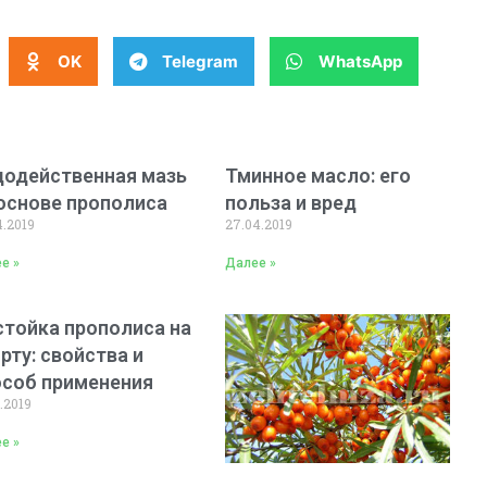
OK
Telegram
WhatsApp
додейственная мазь
Тминное масло: его
основе прополиса
польза и вред
4.2019
27.04.2019
е »
Далее »
тойка прополиса на
рту: свойства и
особ применения
.2019
е »