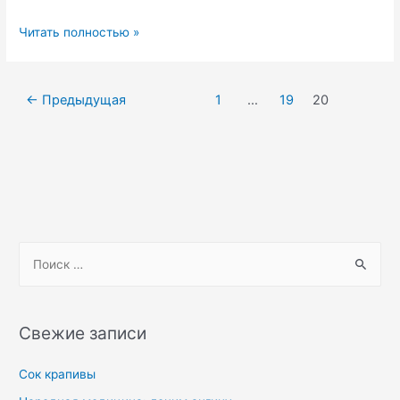
Чем
Читать полностью »
лучше
лечить
Навигация
аллергический
←
Предыдущая
1
…
19
20
по
кашель?
записям
S
e
a
r
Свежие записи
c
h
Сок крапивы
f