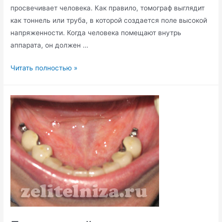
просвечивает человека. Как правило, томограф выглядит
как тоннель или труба, в которой создается поле высокой
напряженности. Когда человека помещают внутрь
аппарата, он должен …
Что
Читать полностью »
такое
МРТ
и
кому
его
нельзя
делать?