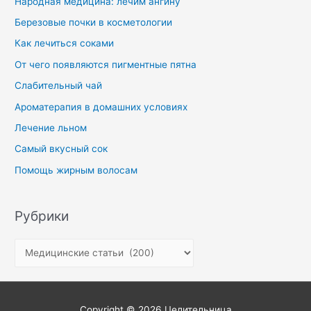
Народная медицина: лечим ангину
o
Березовые почки в косметологии
r
Как лечиться соками
:
От чего появляются пигментные пятна
Слабительный чай
Ароматерапия в домашних условиях
Лечение льном
Самый вкусный сок
Помощь жирным волосам
Рубрики
Р
у
б
р
Copyright © 2026
Целительница