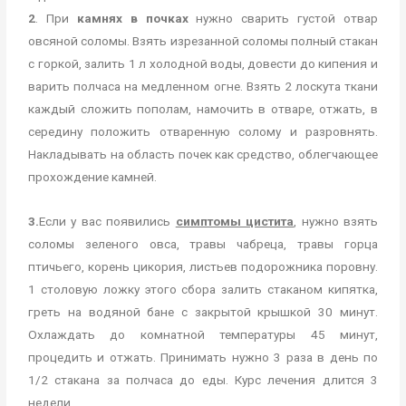
2
. При
камнях в почках
нужно сварить густой отвар
овсяной соломы. Взять изрезанной соломы полный стакан
с горкой, залить 1 л холодной воды, довести до кипения и
варить полчаса на медленном огне. Взять 2 лоскута ткани
каждый сложить пополам, намочить в отваре, отжать, в
середину положить отваренную солому и разровнять.
Накладывать на область почек как средство, облегчающее
прохождение камней.
3.
Если у вас появились
симптомы цистита
, нужно взять
соломы зеленого овса, травы чабреца, травы горца
птичьего, корень цикория, листьев подорожника поровну.
1 столовую ложку этого сбора залить стаканом кипятка,
греть на водяной бане с закрытой крышкой 30 минут.
Охлаждать до комнатной температуры 45 минут,
процедить и отжать. Принимать нужно 3 раза в день по
1/2 стакана за полчаса до еды. Курс лечения длится 3
недели.