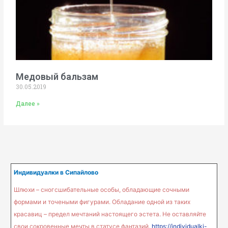
Медовый бальзам
30.05.2019
Далее »
Индивидуалки в Сипайлово
Шлюхи – сногсшибательные особы, обладающие сочными
формами и точеными фигурами. Обладание одной из таких
красавиц – предел мечтаний настоящего эстета. Не оставляйте
свои сокровенные мечты в статусе фантазий.
https://individualki-