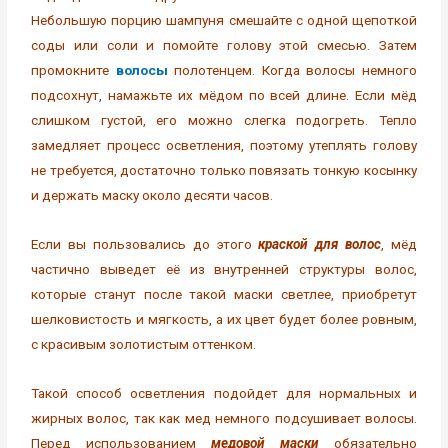
Небольшую порцию шампуня смешайте с одной щепоткой
соды или соли и помойте голову этой смесью. Затем
промокните
волосы
полотенцем. Когда волосы немного
подсохнут, намажьте их мёдом по всей длине. Если мёд
слишком густой, его можно слегка подогреть. Тепло
замедляет процесс осветления, поэтому утеплять голову
не требуется, достаточно только повязать тонкую косынку
и держать маску около десяти часов.
Если вы пользовались до этого
краской для волос
, мёд
частично выведет её из внутренней структуры волос,
которые станут после такой маски светлее, приобретут
шелковистость и мягкость, а их цвет будет более ровным,
с красивым золотистым оттенком.
Такой способ осветления подойдет для нормальных и
жирных волос, так как мед немного подсушивает волосы.
Перед использованием
медовой маски
обязательно