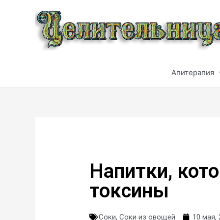
Апитерапия
Напитки, кот
токсины
Соки
,
Соки из овощей
10 мая,