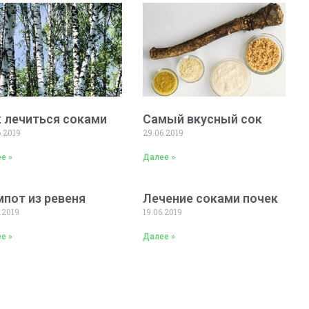
 лечиться соками
Самый вкусный сок
6.2019
29.06.2019
е »
Далее »
пот из ревеня
Лечение соками почек
.2019
19.06.2019
е »
Далее »