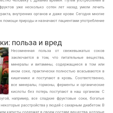
стно человеку с древних времен. Путем употребления в
руктов уже несколько сотен лет назад умели лечить
акта, внутренних органов и даже крови. Сегодня многие
 к помощи природы и назначают пациентами употребление
и: польза и вред
Несомненная польза от свежевыжатых соков
заключается в том, что питательные вещества,
минералы и витамины, содержащиеся в том или
ином соке, практически полностью всасываются в
кишечнике и поступают в кровь. Соответственно,
все минералы, гормоны, ферменты и органические
кислоты без потерь поступают в наш организм. С
угой, например, все сладкие фруктовые соки, богатые
 некоторые расстройства у людей с сахарным диабетом. В
 или капусты содержат в своем составе вещества, которые