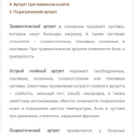
4. Артрит при язвенном колите
5. Подагрический артрит
Травматический артрит
в основном поражает суставы,
которые несут большую нагрузку. К таким суставам
относятся – голеностопные, плечевые, коленные и
локтевые. При травматическом артрите появляется боль и
припухлость.
Острый гнойный артрит
поражает тазобедренные,
локтевые, коленные, голеностопные или плечевые
суставы. Симптомы проявления острого гнойного артрита
– слабость, сильный пот, озноб, лихорадка, а также
симптомы интоксикации. Местно отмечается покраснение
кожи и повышение местно температуры, боль в суставе
при движении, отечность, нарушение функции.
Псориатический артрит
проявляется у больных