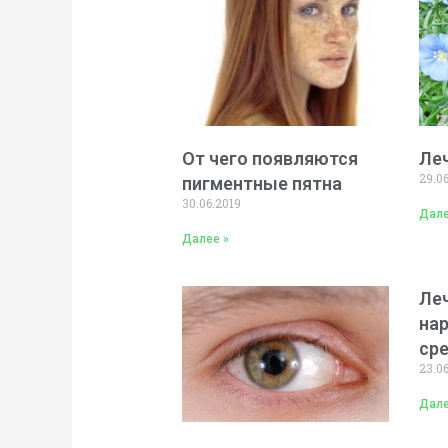
От чего появляются
Ле
29.0
пигментные пятна
30.06.2019
Дале
Далее »
Ле
на
ср
23.0
Дале