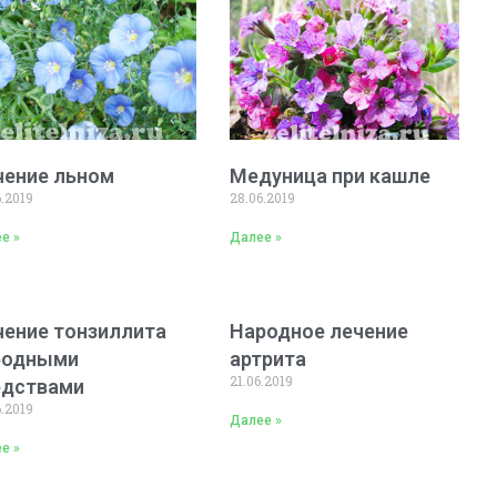
чение льном
Медуница при кашле
6.2019
28.06.2019
е »
Далее »
чение тонзиллита
Народное лечение
родными
артрита
21.06.2019
едствами
6.2019
Далее »
е »