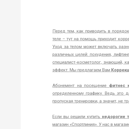
Перед тем, как приводить в порядо
теле – тут на помощь приходит корр
Уход за телом может включать раз
различных целей: похудения, лифтин
специалист-косметолог, знающий, к
эффект. Мы предлагаем Вам
Коррекц
Абонемент на посещение
фитнес 
определенному графику. Ведь это д
пропуская тренировки, а значит, не т
Если вы решили купить
недорогие 
магазин «Спортлиния». У нас в магаз