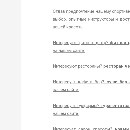
Отдав предпочтение нашему спортивн
выбор, опытные инструкторы и дос
вашей красоты.
Интересуют фитнес центр?
фитнес ц
на нашем сайте.
Интересуют рестораны?
ресторан ч
Интересует кафе и бар?
суши бар 
нашем сайте.
Интересует турфирмы?
турагентства
нашем сайте.
Интересует салон красоты?
новый