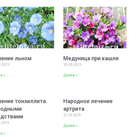
чение льном
Медуница при кашле
6.2019
28.06.2019
е »
Далее »
чение тонзиллита
Народное лечение
родными
артрита
21.06.2019
едствами
6.2019
Далее »
е »