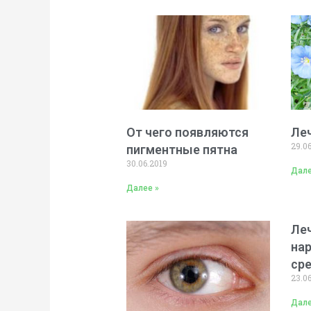
От чего появляются
Ле
29.0
пигментные пятна
30.06.2019
Дале
Далее »
Ле
на
ср
23.0
Дале