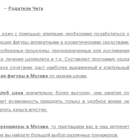
—
Родители Чита
к кожу с помощью эпиляции, необходимо позаботиться о
екция фигуры аппаратными и косметическими средствами.
нообразные процедуры, предназначенные для достижения
га, лечения целлюлита и т.д. Составляет программу ухода
акое сочетание даст наиболее выраженный и длительный
ия фигуры в Москве
по низким ценам.
клуб цена
значительно более выгоден, чем занятия по
ает возможность приходить только в удобное время, не
ратить деньги впустую.
тренажеры в Москве
, то приглашаем вас в наш интренет
ине вы найдете большой выбор различных тренажеров.