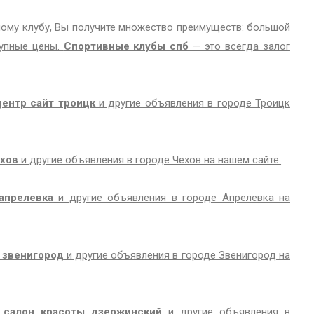
ому клубу, Вы получите множество преимуществ: большой
тупные цены.
Спортивные клубы спб
— это всегда залог
ентр сайт троицк
и другие объявления в городе Троицк
ехов
и другие объявления в городе Чехов на нашем сайте.
апрелевка
и другие объявления в городе Апрелевка на
 звенигород
и другие объявления в городе Звенигород на
 салон красоты дзержинский
и другие объявления в