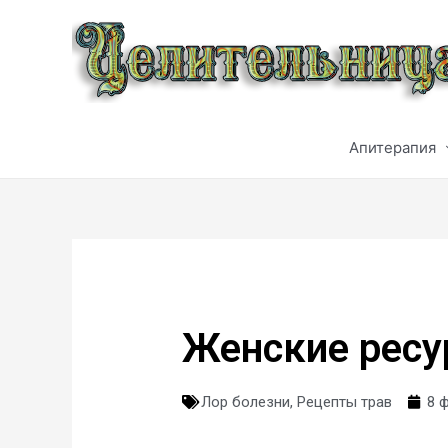
Апитерапия
Женские ресу
Лор болезни
,
Рецепты трав
8 