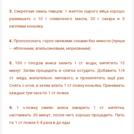
3.
Секретная смесь певцов: 1 желток сырого яйца хорошо
размешать с 10 г сливочного масла, 20 г сахара и 5
каплями коньяка.
4.
Проnoлоскать горло свежими соками без мякоти (лучше
— яблочным, апельсиновым, морковным).
5.
100 г плодов аниса залить 1 ст. воды, кипятить 15
минут. Затем процедить и слегка остудить. Добавить 1/4
ст. мёда, желательно липового, и прокипятить ещё раз.
Снять с огня, и затем влить 1 ст.ложку коньяка. Принимать
каждые три часа по 1 ст.ложке.
6.
1 ч.ложку семян аниса заварить 1 ст. кипятка,
настаивать 20 минут, после чего хорошо процедить. Пить
по 1 ст.ложке 3-4 раза в до еды.