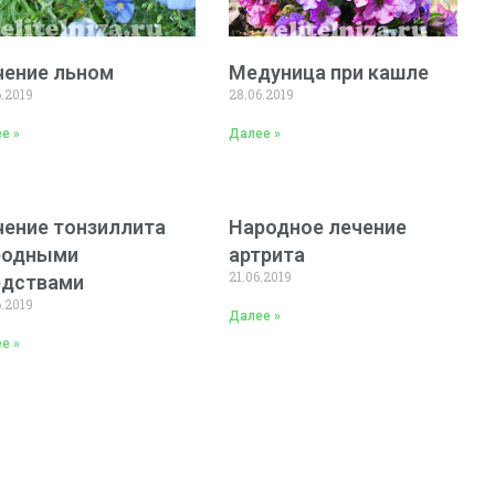
чение льном
Медуница при кашле
6.2019
28.06.2019
е »
Далее »
чение тонзиллита
Народное лечение
родными
артрита
21.06.2019
едствами
6.2019
Далее »
е »