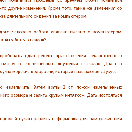
ают появляться проблемы со зрением. Может появиться
е-то другие изменения. Кроме того, такие же изменения со
-за длительного сидения за компьютером.
дого человека работа связана именно с компьютером.
 снять боль в глазах
?
пробовать один рецепт приготовления лекарственного
авиться от болезненных ощущений в глазах. Для его
 сухие морские водоросли, которые называются «фукус».
 измельчить. Затем взять 2 ст. ложки измельченных
него размера и залить крутым кипятком. Дать настояться
орослей нужно разлить в формочки для замораживания