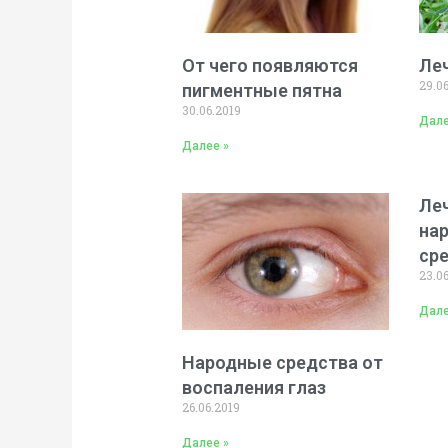
От чего появляются
Ле
29.0
пигментные пятна
30.06.2019
Дале
Далее »
Ле
на
ср
23.0
Дале
Народные средства от
воспаления глаз
26.06.2019
Далее »