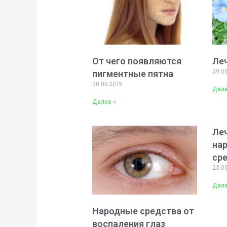
От чего появляются
Ле
29.0
пигментные пятна
30.06.2019
Дале
Далее »
Ле
на
ср
23.0
Дале
Народные средства от
воспаления глаз