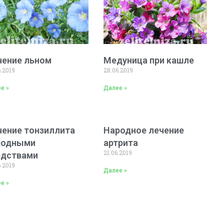
чение льном
Медуница при кашле
6.2019
28.06.2019
е »
Далее »
чение тонзиллита
Народное лечение
родными
артрита
21.06.2019
едствами
6.2019
Далее »
е »