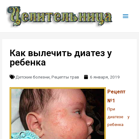
Как вылечить диатез у
ребенка
Детские болезни
,
Рецепты трав
6 января, 2019
Рецепт
№1
При
диатезе у
ребенка