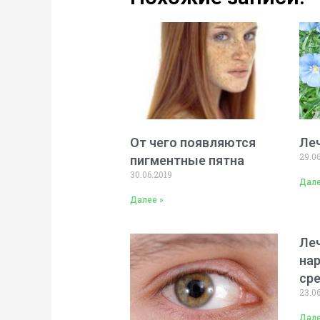
От чего появляются
Ле
29.0
пигментные пятна
30.06.2019
Дале
Далее »
Ле
на
ср
23.0
Дале