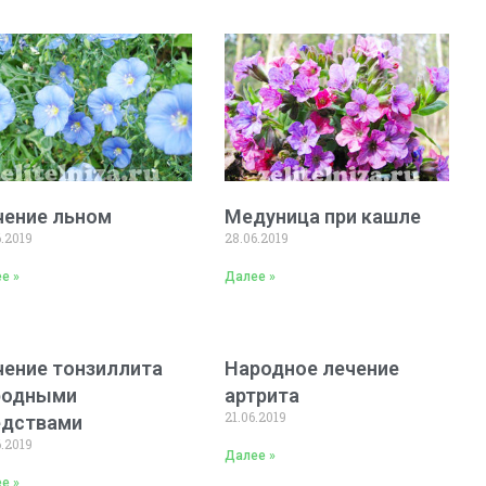
чение льном
Медуница при кашле
6.2019
28.06.2019
е »
Далее »
чение тонзиллита
Народное лечение
родными
артрита
21.06.2019
едствами
6.2019
Далее »
е »