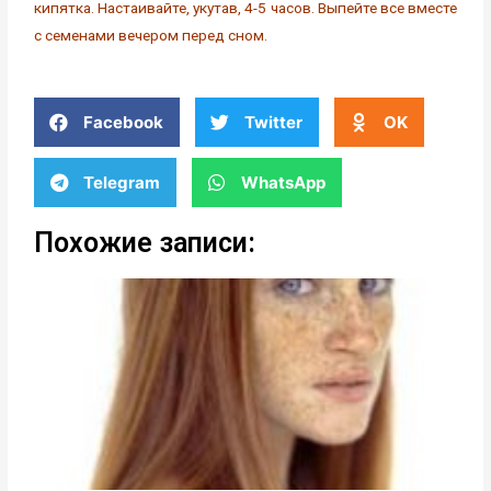
кипятка. Настаивайте, укутав, 4-5 часов. Выпейте все вместе
с семенами вечером перед сном.
Facebook
Twitter
OK
Telegram
WhatsApp
Похожие записи: