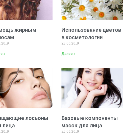
мощь жирным
Использование цветов
лосам
в косметологии
6.2019
28.06.2019
е »
Далее »
ищающие лосьоны
Базовые компоненты
я лица
масок для лица
6.2019
25.06.2019