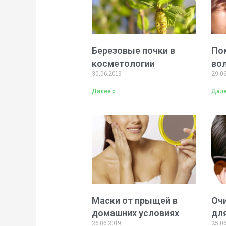
Березовые почки в
По
косметологии
во
30.06.2019
29.0
Далее »
Дале
Маски от прыщей в
Оч
домашних условиях
дл
26.06.2019
25.0