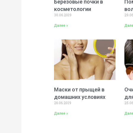
Березовые почки в
По
косметологии
во
30.06.2019
29.0
Далее »
Дале
Маски от прыщей в
Оч
домашних условиях
дл
26.06.2019
25.0
Далее »
Дале