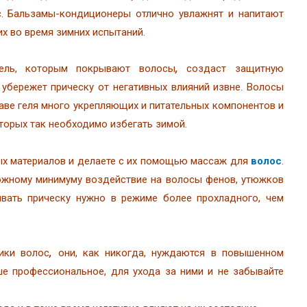
с. Бальзамы-кондиционеры отлично увлажнят и напитают
х во время зимних испытаний.
Гель, которым покрывают волосы
,
создаст защитную
убережет прическу от негативных влияний извне. Волосы
таве геля много укрепляющих и питательных компонентов и
торых так необходимо избегать зимой.
ых материалов и делаете с их помощью массаж для
волос
.
ожному минимуму воздействие на волосы фенов, утюжков
ывать прическу нужно в режиме более прохладного, чем
ики волос
,
они, как никогда, нуждаются в повышенном
ше профессиональное, для ухода за ними и не забывайте