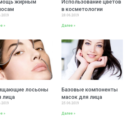
мощь жирным
Использование цветов
лосам
в косметологии
6.2019
28.06.2019
е »
Далее »
ищающие лосьоны
Базовые компоненты
я лица
масок для лица
6.2019
25.06.2019
е »
Далее »