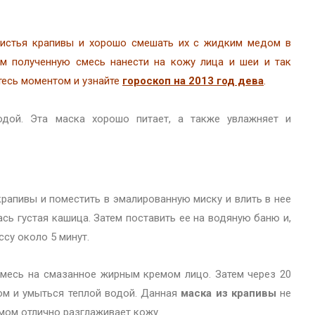
листья крапивы и хорошо смешать их с жидким медом в
ем полученную смесь нанести на кожу лица и шеи и так
йтесь моментом и узнайте
гороскоп на 2013 год дева
.
дой. Эта маска хорошо питает, а также увлажняет и
 крапивы и поместить в эмалированную миску и влить в нее
сь густая кашица. Затем поставить ее на водяную баню и,
су около 5 минут.
смесь на смазанное жирным кремом лицо. Затем через 20
ом и умыться теплой водой. Данная
маска из крапивы
не
емом отлично разглаживает кожу.