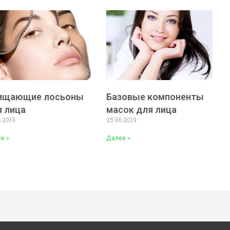
ищающие лосьоны
Базовые компоненты
я лица
масок для лица
6.2019
25.06.2019
е »
Далее »